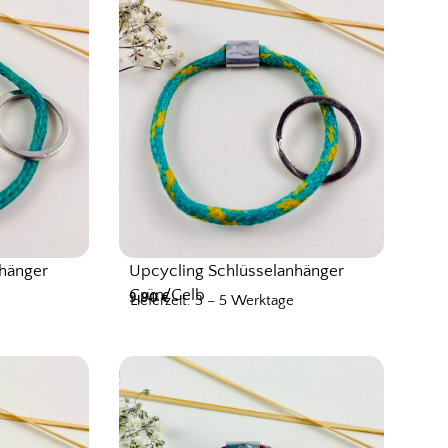
nhänger
Upcycling Schlüsselanhänger
Grün/Gelb
9,90
€
Lieferzeit: 3 – 5 Werktage