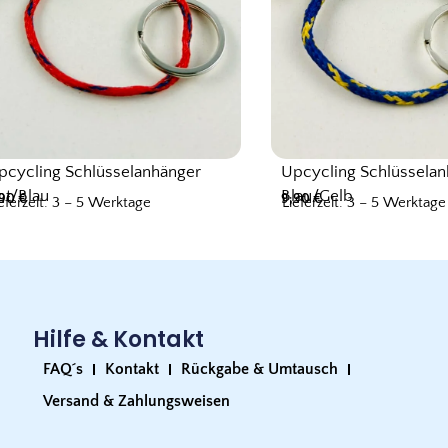
pcycling Schlüsselanhänger
Upcycling Schlüssela
ot/Blau
Blau/Gelb
,90
€
9,90
€
eferzeit: 3 – 5 Werktage
Lieferzeit: 3 – 5 Werktage
Hilfe & Kontakt
FAQ´s
Kontakt
Rückgabe & Umtausch
Versand & Zahlungsweisen