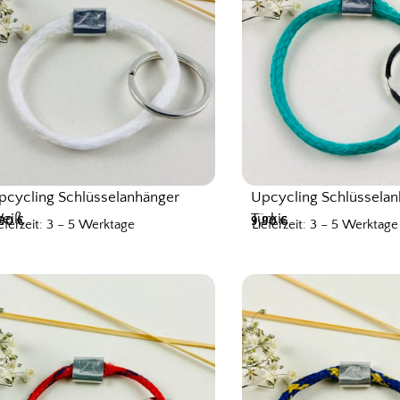
pcycling Schlüsselanhänger
Upcycling Schlüssela
eiß
Türkis
,90
€
9,90
€
eferzeit: 3 – 5 Werktage
Lieferzeit: 3 – 5 Werktage