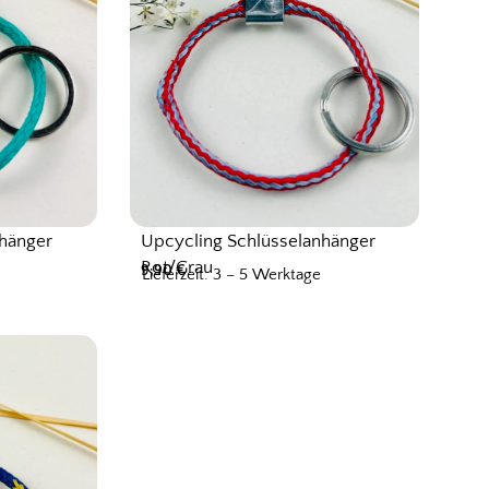
nhänger
Upcycling Schlüsselanhänger
Rot/Grau
9,90
€
Lieferzeit: 3 – 5 Werktage