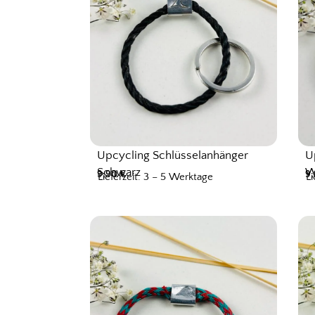
Upcycling Schlüsselanhänger
U
Schwarz
W
9,90
€
9
Lieferzeit: 3 – 5 Werktage
Li