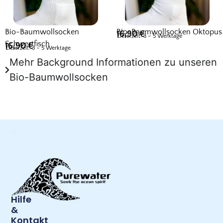
Bio-Baumwollsocken
Bio-Baumwollsocken Oktopus
16,90
€
Lieferzeit: 3 – 5 Werktage
Schwertfisch
16,90
€
Lieferzeit: 3 – 5 Werktage
Mehr Background Informationen zu unseren
Bio-Baumwollsocken
Hilfe
&
Kontakt