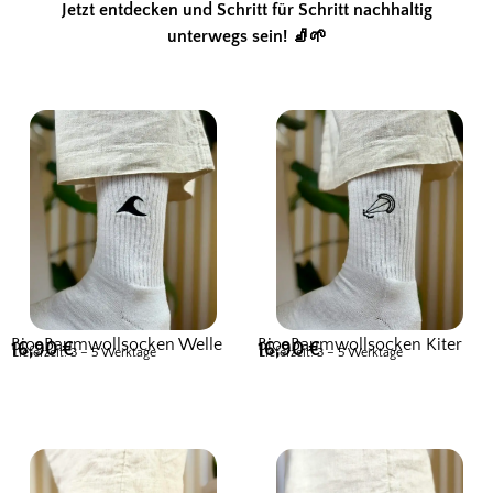
Jetzt entdecken und Schritt für Schritt nachhaltig
unterwegs sein! 🧦🌱
Bio-Baumwollsocken Welle
Bio-Baumwollsocken Kiter
16,90
€
16,90
€
Lieferzeit: 3 – 5 Werktage
Lieferzeit: 3 – 5 Werktage