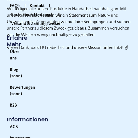
FAQ´s
Kontakt
Wir fertigen alle unsere Produkte in Handarbeit nachhaltig an. Mit
Rückgabe & Umtausch
unseren Produkten setzen wir ein Statement zum Natur- und
Umweltschutz. Dabei achten wir auf faire Bedingungen und suchen
Versand & Zahlungsweisen
unsere Partner zu diesem Zweck gezielt aus. Zusammen versuchen
wir, die Welt ein wenig nachhaltiger zu gestalten.
Erfahre
Mehr
Vielen Dank, dass DU dabei bist und unsere Mission unterstützt!
✌️
Über
uns
Blog
(soon)
Bewertungen
(soon)
B2B
Informationen
AGB