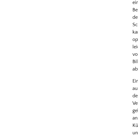
ei
Be
de
Sc
ka
op
le
v
Bi
ab
Ei
au
d
Ve
ge
an
Kü
u