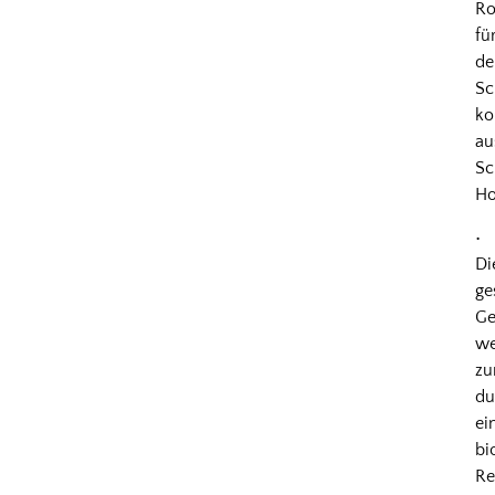
Ro
fü
de
Sc
k
au
Sc
Ho
•
Di
ge
Ge
we
zu
du
ei
bi
Re