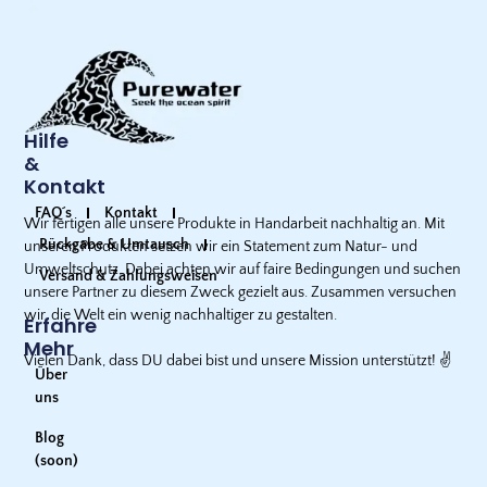
Hilfe
&
Kontakt
FAQ´s
Kontakt
Wir fertigen alle unsere Produkte in Handarbeit nachhaltig an. Mit
Rückgabe & Umtausch
unseren Produkten setzen wir ein Statement zum Natur- und
Umweltschutz. Dabei achten wir auf faire Bedingungen und suchen
Versand & Zahlungsweisen
unsere Partner zu diesem Zweck gezielt aus. Zusammen versuchen
wir, die Welt ein wenig nachhaltiger zu gestalten.
Erfahre
Mehr
Vielen Dank, dass DU dabei bist und unsere Mission unterstützt!
✌️
Über
uns
Blog
(soon)