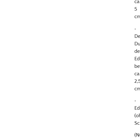
ca
5
c
•
De
Du
de
Ed
be
ca
2,
c
•
Ed
(o
Sc
(N