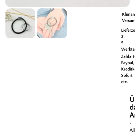
Kliman
Versan
Lieferze
3-
5
Werkta
Zahlart
Paypal,
Kreditk
Sofort
etc.
Ü
d
A
•
Al