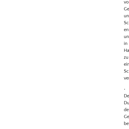
vo
Ge
u
Sc
en
u
in
Ha
zu
ei
Sc
ve
•
De
Du
de
Ge
be