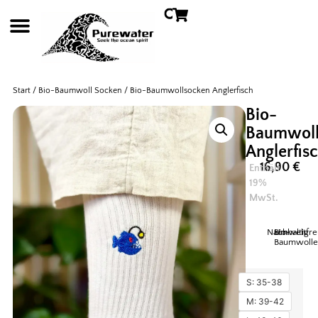
Start
/
Bio-Baumwoll Socken
/ Bio-Baumwollsocken Anglerfisch
Bio-
Baumwoll
Anglerfis
16,90
€
Enthält
19%
MwSt.
Nachhaltig
Bio-
Umweltfre
Baumwolle
S: 35-38
M: 39-42