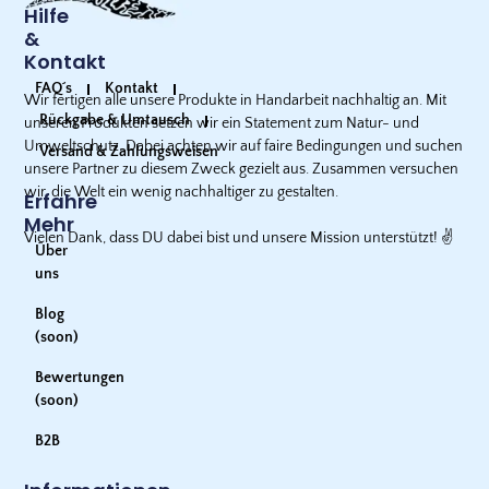
Hilfe
&
Kontakt
FAQ´s
Kontakt
Wir fertigen alle unsere Produkte in Handarbeit nachhaltig an. Mit
Rückgabe & Umtausch
unseren Produkten setzen wir ein Statement zum Natur- und
Umweltschutz. Dabei achten wir auf faire Bedingungen und suchen
Versand & Zahlungsweisen
unsere Partner zu diesem Zweck gezielt aus. Zusammen versuchen
wir, die Welt ein wenig nachhaltiger zu gestalten.
Erfahre
Mehr
Vielen Dank, dass DU dabei bist und unsere Mission unterstützt!
✌️
Über
uns
Blog
(soon)
Bewertungen
(soon)
B2B