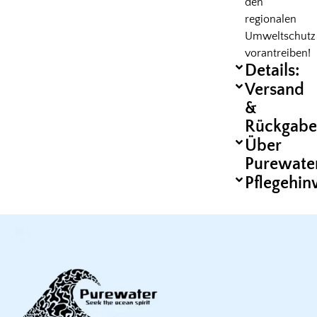
den
regionalen
Umweltschutz
vorantreiben!
Details:
Versand
&
Rückgabe
Über
Purewate
Pflegehin