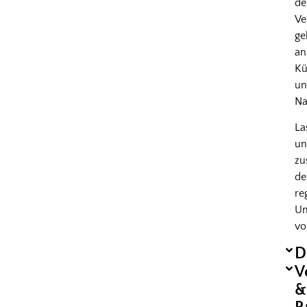
d
Ve
ge
an
Kü
u
Na
La
un
z
de
re
Um
vo
D
V
&