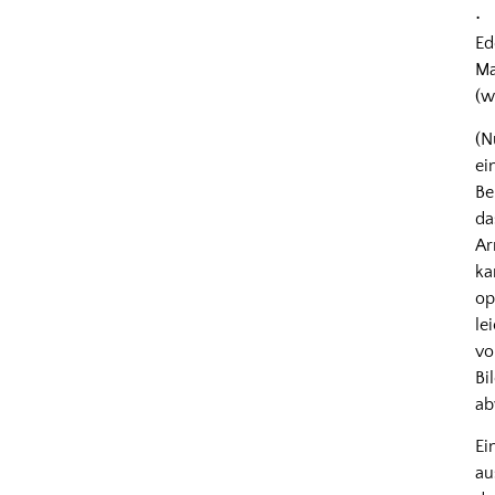
•
Ed
Ma
(w
(N
ei
Be
da
A
ka
op
le
v
Bi
ab
Ei
au