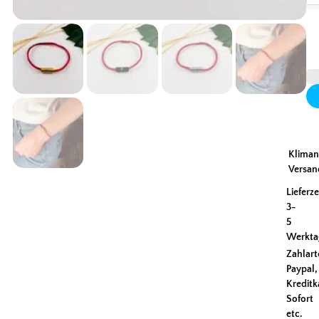
Kliman
Versan
Lieferze
3-
5
Werkta
Zahlart
Paypal,
Kreditk
Sofort
etc.