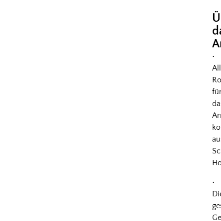
Ü
d
A
•
Al
Ro
fü
da
A
k
au
Sc
Ho
•
Di
ge
Ge