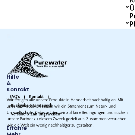
R
Ü
P
P
Hilfe
&
Kontakt
FAQ´s
Kontakt
Wir fertigen alle unsere Produkte in Handarbeit nachhaltig an. Mit
Rückgabe & Umtausch
unseren Produkten setzen wir ein Statement zum Natur- und
Umweltschutz. Dabei achten wir auf faire Bedingungen und suchen
Versand & Zahlungsweisen
unsere Partner zu diesem Zweck gezielt aus. Zusammen versuchen
wir, die Welt ein wenig nachhaltiger zu gestalten.
Erfahre
Mehr