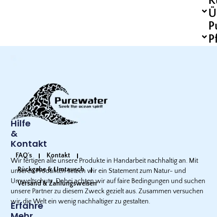
R
Ü
P
P
Hilfe
&
Kontakt
FAQ´s
Kontakt
Wir fertigen alle unsere Produkte in Handarbeit nachhaltig an. Mit
Rückgabe & Umtausch
unseren Produkten setzen wir ein Statement zum Natur- und
Umweltschutz. Dabei achten wir auf faire Bedingungen und suchen
Versand & Zahlungsweisen
unsere Partner zu diesem Zweck gezielt aus. Zusammen versuchen
wir, die Welt ein wenig nachhaltiger zu gestalten.
Erfahre
Mehr