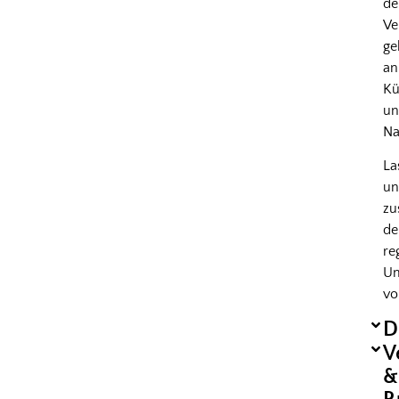
d
Ve
ge
an
Kü
u
Na
La
un
z
de
re
Um
vo
D
V
&