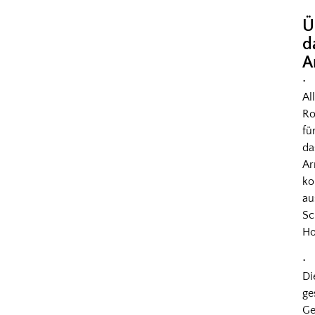
Ü
d
A
•
Al
Ro
fü
da
A
k
au
Sc
Ho
•
Di
ge
Ge