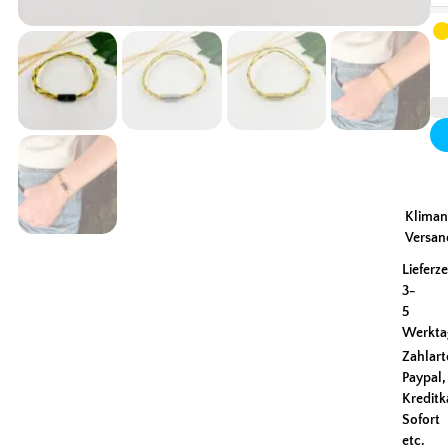
Kliman
Versan
Lieferze
3-
5
Werkta
Zahlart
Paypal,
Kreditk
Sofort
etc.