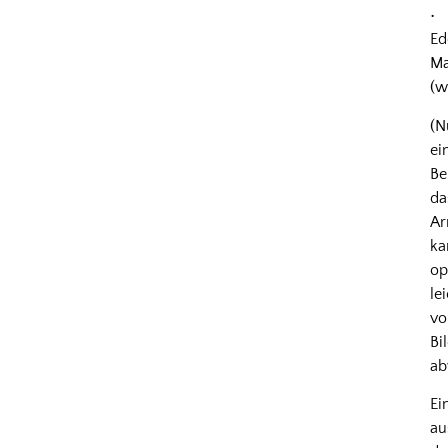
•
Ed
Ma
(w
(N
ei
Be
da
A
ka
op
le
v
Bi
ab
Ei
au