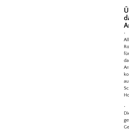
Ü
d
A
•
Al
Ro
fü
da
A
k
au
Sc
Ho
•
Di
ge
Ge