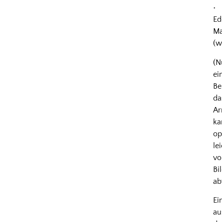
•
Ed
Ma
(w
(N
ei
Be
da
A
ka
op
le
v
Bi
ab
Ei
au