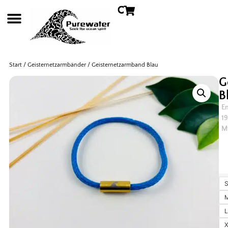
Start
/
Geisternetzarmbänder
/ Geisternetzarmband Blau
G
B
En
1
M
S
M
L
X