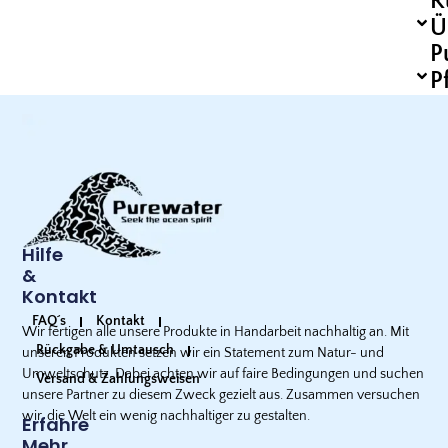
R
Ü
P
P
Hilfe
&
Kontakt
FAQ´s
Kontakt
Wir fertigen alle unsere Produkte in Handarbeit nachhaltig an. Mit
Rückgabe & Umtausch
unseren Produkten setzen wir ein Statement zum Natur- und
Umweltschutz. Dabei achten wir auf faire Bedingungen und suchen
Versand & Zahlungsweisen
unsere Partner zu diesem Zweck gezielt aus. Zusammen versuchen
wir, die Welt ein wenig nachhaltiger zu gestalten.
Erfahre
Mehr