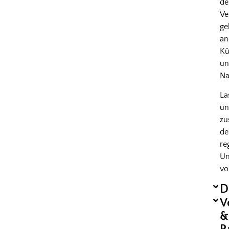
d
Ve
ge
an
Kü
u
Na
La
un
z
de
re
Um
vo
D
V
&