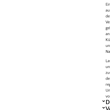
Ei
au
d
Ve
ge
an
Kü
u
Na
La
un
z
de
re
Um
vo
D
V