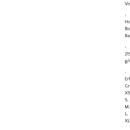
Vi
•
Ho
Bi
Ba
•
21
g/
•
Er
Gr
XS
S,
M,
L,
X