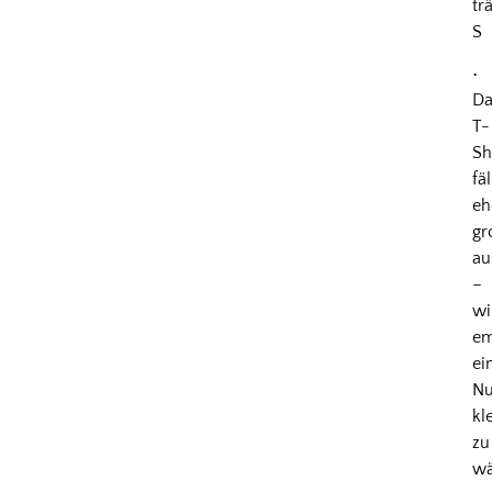
tr
S
•
Da
T-
Sh
fäl
eh
gr
au
–
wi
em
ei
N
kl
zu
wä