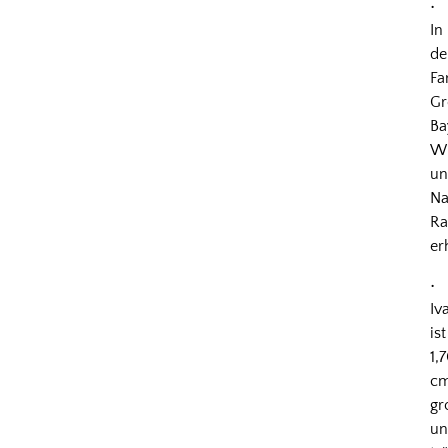
•
In
de
Fa
Gr
Ba
Wh
u
Na
R
er
•
Iv
ist
1,
c
gr
u