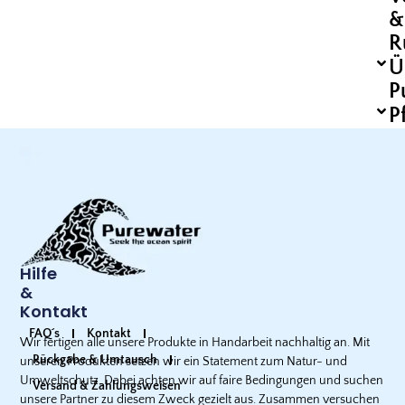
&
R
Ü
P
P
Hilfe
&
Kontakt
FAQ´s
Kontakt
Wir fertigen alle unsere Produkte in Handarbeit nachhaltig an. Mit
Rückgabe & Umtausch
unseren Produkten setzen wir ein Statement zum Natur- und
Umweltschutz. Dabei achten wir auf faire Bedingungen und suchen
Versand & Zahlungsweisen
unsere Partner zu diesem Zweck gezielt aus. Zusammen versuchen